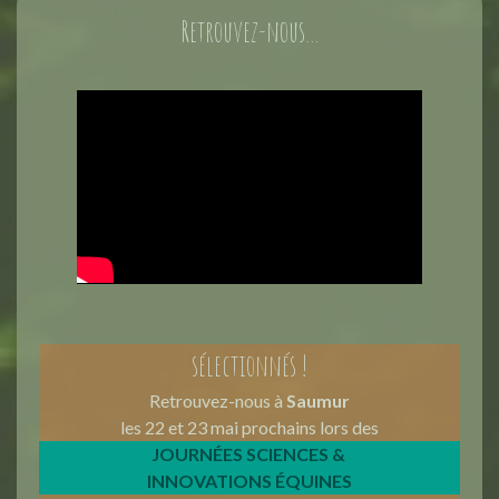
Retrouvez-nous...
sélectionnés !
Retrouvez-nous à
Saumur
les 22 et 23 mai prochains lors des
JOURNÉES SCIENCES &
INNOVATIONS ÉQUINES